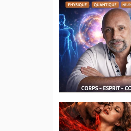
Psychologie Positive
Neuros
Niveaux de Conscience
Litho
Géométrie Sacrée
Préparati