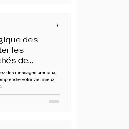
gique des
ter les
hés de
viez des messages précieux,
omprendre votre vie, mieux
c