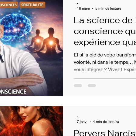
-
16 mars
5 min de lecture
La science de 
ciences
Physique Quantique
conscience qui
expérience qua
thérapie
Joe Dispenza
Conférences TEDx
Et si la clé de votre transfor
volonté, ni dans le temps… 
vous intégrez ? Vivez l'Exp
on mentale
CONSCIENCE
-
7 janv.
4 min de lecture
Pervers Narcis