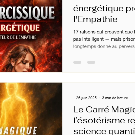
énergétique p
l'Empathie
17 raisons qui prouvent que 
pas intelligent — mais priso
longtemps donné au pervers
mystère. Comme s’il était une
stratégique, presque surhum
les filtres, quand tu observe
vérité dérangeante apparaît :
ni un génie, ni un stratège év
répétitif, énergétiquement 
-
26 juin 2025
3 min de lecture
Le Carré Magi
l’ésotérisme re
science quant