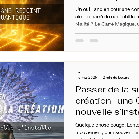
Un outil ancien pour une con
simple carré de neuf chiffres
réalité ? Le Carré Magique, u
Feng Shui et dans les arts oc
chercheurs de vérité que les
pourrait bien être le chaîno
l'énergie, entre le visible et 
l’Univers.
-
5 mai 2025
2 min de lecture
Passer de la su
création : une
nouvelle s’inst
Quelque chose bouge. Lente
mouvement, bien souvent inv