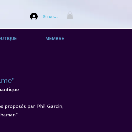
Se connecter
OUTIQUE
MEMBRE
'Âme"
uantique
s proposés par Phil Garcin,
 Chaman"