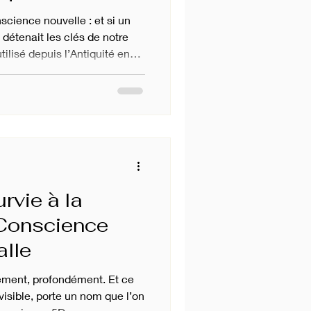
science nouvelle : et si un
 détenait les clés de notre
tilisé depuis l’Antiquité en
cultes, fascine autant les
 physiciens modernes. Il
n manquant entre la matière et
l’invisible, entre l’Homme et
rvie à la
 Conscience
alle
ment, profondément. Et ce
isible, porte un nom que l’on