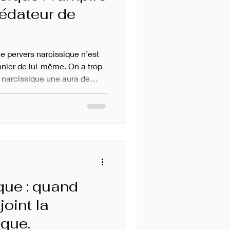
rédateur de
le pervers narcissique n’est
nnier de lui-même. On a trop
 narcissique une aura de
 créature brillante,
aine. Mais quand tu enlèves
s sans fascination ni peur, une
 le pervers narcissique n’est
olué. C’est un être figé,
dépenda
que : quand
joint la
ique.