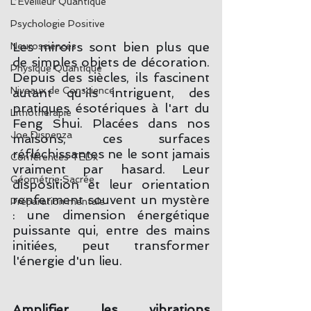
L'Eveilleur Quantique
Psychologie Positive
Les miroirs sont bien plus que 
Neurosciences
de simples objets de décoration. 
Physique Quantique
Depuis des siècles, ils fascinent 
Niveaux de Conscience
autant qu'ils intriguent, des 
pratiques ésotériques à l'art du 
Lithothérapie
Feng Shui. Placées dans nos 
Joe Dispenza
maisons, ces surfaces 
réfléchissantes ne le sont jamais 
Conférences TEDx
vraiment par hasard. Leur 
Géométrie Sacrée
disposition et leur orientation 
renferment souvent un mystère 
Préparation mentale
: une dimension énergétique 
puissante qui, entre des mains 
initiées, peut transformer 
l'énergie d'un lieu.
Amplifier les vibrations 