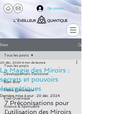
Se connecter
Post
Tous les posts
20 déc. 2024
4 min de lecture
Tous les posts
La Magie des Miroirs :
Développement Personnel
secrets et pouvoirs
Bien-être
énergétiques
Pleine Conscience
Dernière mise à jour :
20 déc. 2024
Eveil Quantique
7 Préconisations pour 
Science & Spiritualité
l’utilisation des Miroirs