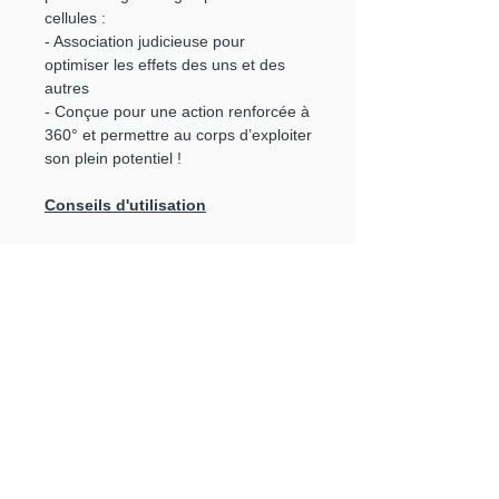
cellules :
- Association judicieuse pour
optimiser les effets des uns et des
autres
- Conçue pour une action renforcée à
360° et permettre au corps d’exploiter
son plein potentiel !
Conseils d'utilisation
Un complément alimentaire ne peut
se substituer à une alimentation
variée, équilibrée et à un mode de vie
sain. Prenez soin de vous conformer
aux conseils d’utilisation, de ne pas
dépasser la dose journalière
recommandée et de ne pas laisser ce
produit à la portée des jeunes
enfants.
Si vous êtes enceinte ou allaitez