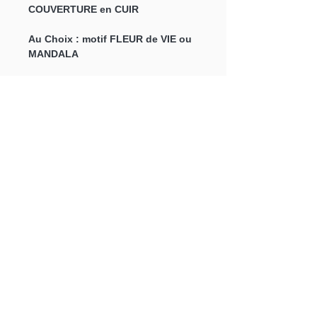
COUVERTURE en CUIR
Au Choix : motif FLEUR de VIE ou
MANDALA
Fait main, avec couverture en cuir,
100 pages blanches en papier
recyclé+ cordon de fermeture.
Idéal utilisé comme journal ou carnet
de gratitude !
CARACTÉRISTIQUES
Cahier de 100 pages blanches en
papier recyclé
Couverture en CUIR avec motif
FLEUR de VIE ou MANDALA
Dimensions : 12.5x17.5x3 cm
rejoignez-nous