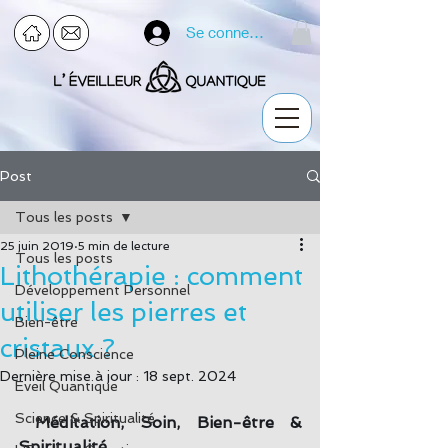
Se connecter
Post
Tous les posts
25 juin 2019
5 min de lecture
Tous les posts
Lithothérapie : comment
Développement Personnel
utiliser les pierres et
Bien-être
cristaux ?
Pleine Conscience
Dernière mise à jour :
18 sept. 2024
Eveil Quantique
Science & Spiritualité
Méditation, Soin, Bien-être & 
Spiritualité