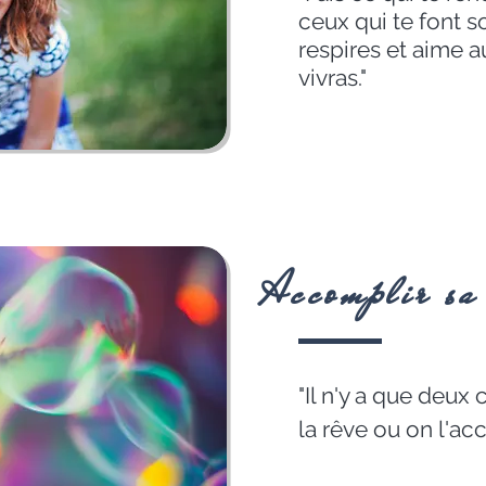
ceux qui te font so
respires et aime 
vivras."
Accomplir sa
"Il n'y a que deux 
la rêve ou on l'ac