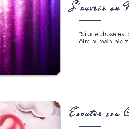
S'ouvrir au P
"Si une chose est 
être humain, alors 
Ecouter son 