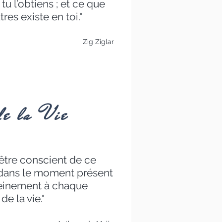
tu l’obtiens ; et ce que
tres existe en toi."
Zig Ziglar
de la Vie
d'être conscient de ce
 dans le moment présent
pleinement à chaque
de la vie."