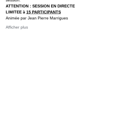
session.
ATTENTION : SESSION EN DIRECTE 
LIMITEE à 
15 PARTICIPANTS
Animée par Jean Pierre Marrigues
Afficher plus
Billets
Vente expirée
Type de billet
PACK - DIRECT SIGNES
Plus d'info
Prix
60,00 €