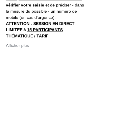
vérifier votre saisie
 et de préciser - dans 
la mesure du possible - un numéro de 
mobile (en cas d'urgence).
ATTENTION : SESSION EN DIRECT 
LIMITEE à 
15 PARTICIPANTS
THÉMATIQUE / TARIF
Afficher plus
Billets
Vente expirée
Type de billet
10/08/20- DIRECT
OPTIMISME
Plus d'info
Prix