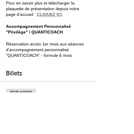
Pour en savoir plus et télécharger la
plaquette de présentation depuis notre
page d'accueil :
CLIQUEZ ICI
.
Accompagnement Personnalisé
"Privilège" / QUANTICOACH
Réservation accès 1er mois aux séances
d'accompagnement personnalisé
"QUANTICOACH" - formule 6 mois
Pour plus de renseignement sur la formule
d'accompagnement personnalisé Privilège
Billets
QUANTICOACH, contactez-nous au (+33)
06 61 86 29 58
Vente expirée
Type de billet
QUANTICOACH
Plus d'info
Prix