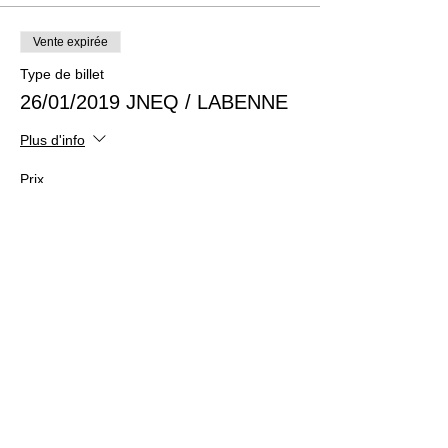
Vente expirée
Type de billet
26/01/2019 JNEQ / LABENNE
Plus d'info
Prix
25,00 €
Vente expirée
Type de billet
OFFERT 26/01/19 JNEQ /
LABENNE
Plus d'info
Prix