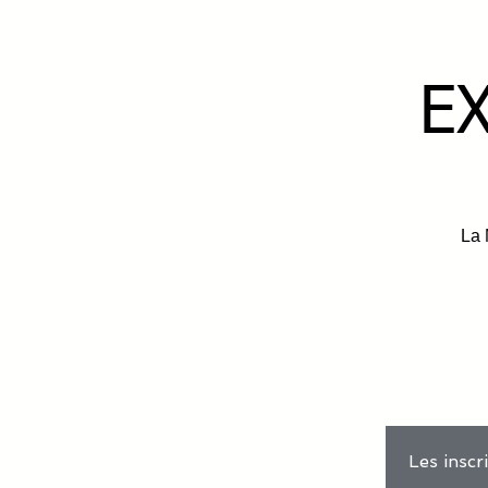
E
La
Les inscr