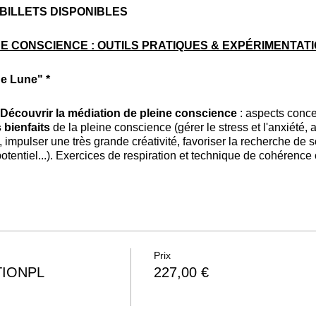
 BILLETS DISPONIBLES
NE CONSCIENCE : OUTILS PRATIQUES & EXPÉRIMENTAT
ne Lune" *
Découvrir la médiation de pleine conscience
: aspects conce
 bienfaits
de la pleine conscience (gérer le stress et l'anxiété, 
mpulser une très grande créativité, favoriser la recherche de so
potentiel...). Exercices de respiration et technique de cohérenc
méditation de pleine conscience, tels qu'ils sont proposés par l
 "corps-cognition-comportement".
Ateliers proposés
: les
méditat
 esprit, votre corps et votre niveau de conscience. Découverte d
rojet de vie dans l'excellence avec la méditation
. Utiliser l
 pour accompagner le changement
(style de vie, habitude...).
ette session :
atelier méditatif sous l'énergie de la Pleine Lune
Prix
ATIONPL
227,00 €
NIBLES
:
SÉMINAIRE de 2 JOURS
(soit environ 14h)