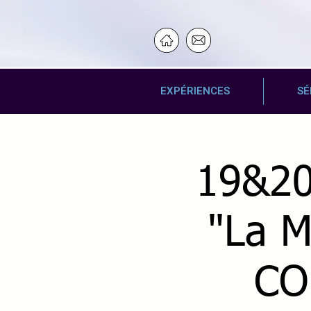
EXPÉRIENCES
SÉ
19&20
"La 
CO