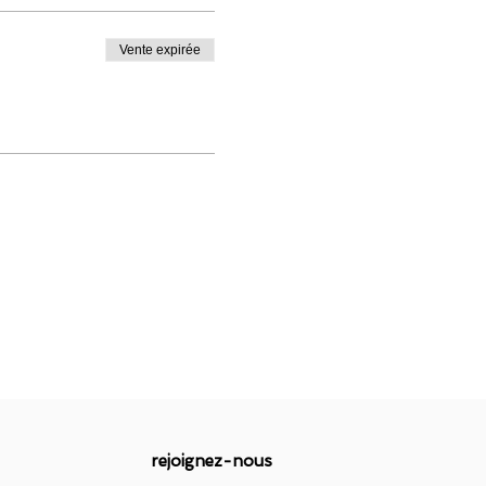
Vente expirée
lle session) de votre
ge. Si l'annulation de votre
re versement sera reporté
un délai d'1 an max par
rs
avant le début
 notre fait (ex : manque de
ées via le moyen de
 restauration ne sont PAS
rejoignez-nous
 0553683224 ou mobile (+33)