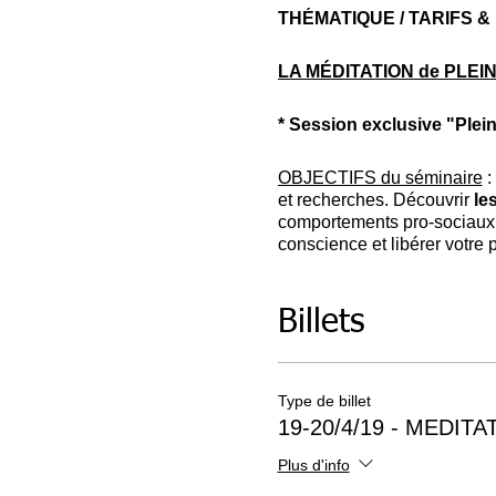
THÉMATIQUE / TARIFS &
LA MÉDITATION de PLEI
* Session exclusive "Plei
OBJECTIFS du séminaire
:
et recherches. Découvrir
les
comportements pro-sociaux, i
conscience et libérer votre 
des exercices de base de la 
Prise en charge intégrative
Quantique
: renforcer votre
Billets
marchant
.
Construire un p
ou à titre professionnel
*
BONUS
*
Exclusivité de c
Type de billet
19-20/4/19 - MEDIT
TARIF & BILLETS DISPO
Plus d'info