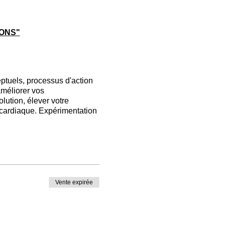
IONS"
ptuels, processus d'action
améliorer vos
lution, élever votre
e cardiaque. Expérimentation
es meilleurs spécialistes.
ions de l'Éveilleur
e la
méditation en
es techniques
pour soi-même
 du 19 avril.
Vente expirée