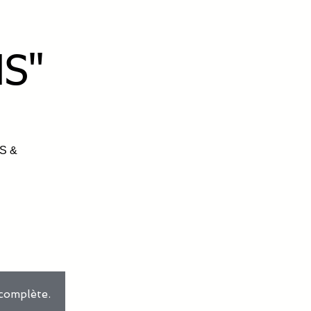
S"
S &
 complète.