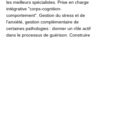
les meilleurs spécialistes. Prise en charge 
intégrative "corps-cognition-
comportement". Gestion du stress et de 
l'anxiété, gestion complémentaire de 
certaines pathologies : donner un rôle actif 
dans le processus de guérison. Construire 
un projet de vie avec la méditation. 
Impulser une très grande créativité. Utiliser 
les techniques pour soi-même ou à titre 
professionnel pour accompagner le 
changement (style de vie, habitude...). 
Pour télécharger la présentation de ce 
séminaire ainsi que le programme 
complet : 
cliquer ici
.
TARIF 
: 
279 €
 (ce tarif comprend : 
SÉMINAIRE de 2 JOURS
 (soit environ 
14h) + 
OFFERTS 
: 
COCKTAIL DÎNATOIRE 
& ACCÈS CONFÉRENCE
*.
*La veille du séminaire,…
Afficher plus