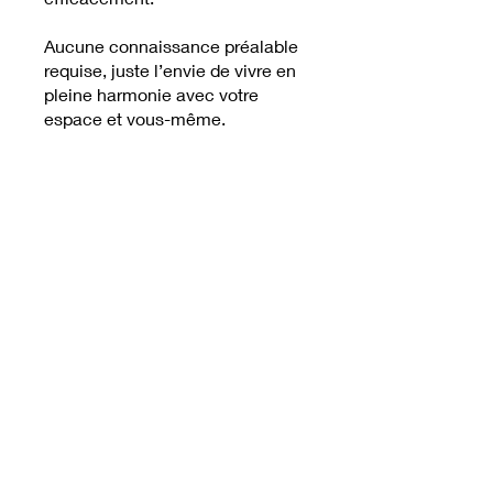
Aucune connaissance préalable
requise, juste l’envie de vivre en
pleine harmonie avec votre
espace et vous-même.
Vivez une transformation
immédiate et durable avec cette
formation en ligne que vous
pourrez suivre à votre rythme, sur
votre Espace Formation
accessible 24/24h et 7/7j.
Support de formation (+ de 130
pages) inclus, intégrant vos
ateliers. Une attestation de suivi
de la formation vous sera
automatiquement délivrée
lorsque vous aurez visionné
l'ensemble des modules. Une
question ? Contactez-nous ! ->